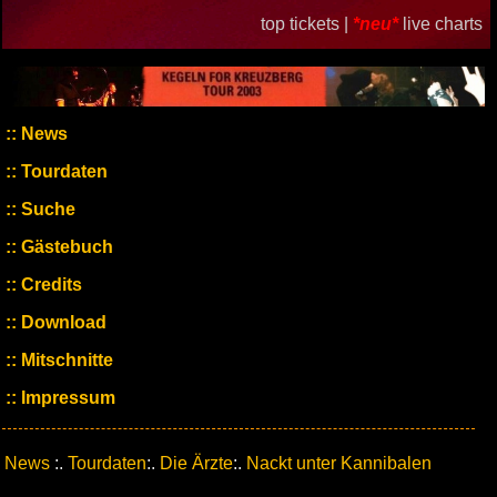
top tickets |
*neu*
live charts
News
Tourdaten
Suche
Gästebuch
Credits
Download
Mitschnitte
Impressum
News
:.
Tourdaten
:.
Die Ärzte
:.
Nackt unter Kannibalen