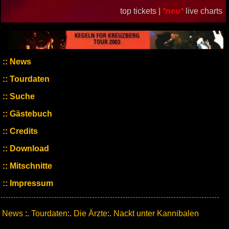
top tickets |
*neu*
live charts
News
Tourdaten
Suche
Gästebuch
Credits
Download
Mitschnitte
Impressum
News
:.
Tourdaten
:.
Die Ärzte
:.
Nackt unter Kannibalen