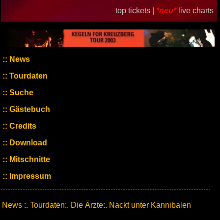
top tickets |
*neu*
live charts
News
Tourdaten
Suche
Gästebuch
Credits
Download
Mitschnitte
Impressum
News
:.
Tourdaten
:.
Die Ärzte
:.
Nackt unter Kannibalen