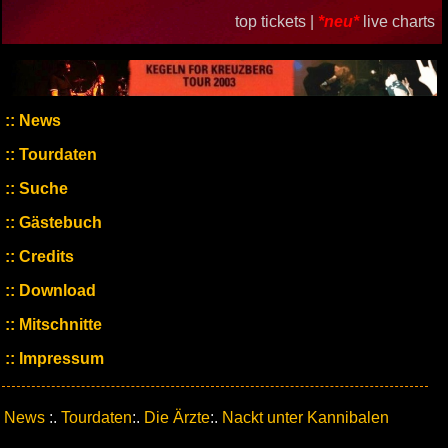
top tickets |
*neu*
live charts
News
Tourdaten
Suche
Gästebuch
Credits
Download
Mitschnitte
Impressum
News
:.
Tourdaten
:.
Die Ärzte
:.
Nackt unter Kannibalen