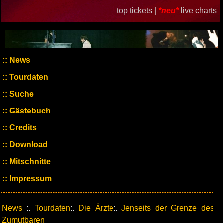
top tickets |
*neu*
live charts
News
Tourdaten
Suche
Gästebuch
Credits
Download
Mitschnitte
Impressum
News
:.
Tourdaten
:.
Die Ärzte
:.
Jenseits der Grenze des
Zumutbaren