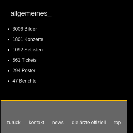
allgemeines_
3006 Bilder
1801 Konzerte
1092 Setlisten
561 Tickets
294 Poster
47 Berichte
zurück
kontakt
news
die ärzte offiziell
top