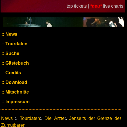
top tickets |
*neu*
live charts
News
Tourdaten
Suche
Gästebuch
Credits
Download
Mitschnitte
Impressum
News
:.
Tourdaten
:.
Die Ärzte
:.
Jenseits der Grenze des
Zumutbaren