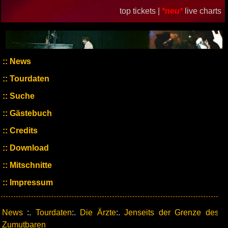
top tickets |
*neu*
live charts
News
Tourdaten
Suche
Gästebuch
Credits
Download
Mitschnitte
Impressum
News
:.
Tourdaten
:.
Die Ärzte
:.
Jenseits der Grenze des
Zumutbaren