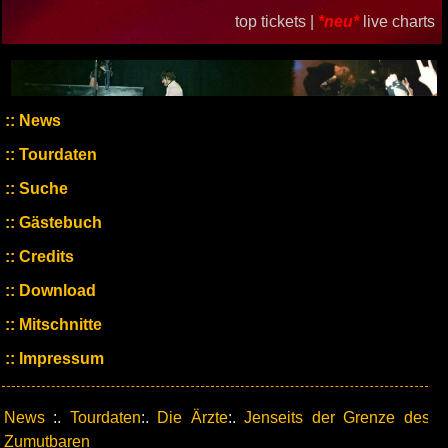
top tickets |
*neu*
live charts
News
Tourdaten
Suche
Gästebuch
Credits
Download
Mitschnitte
Impressum
News
:.
Tourdaten
:.
Die Ärzte
:.
Jenseits der Grenze des
Zumutbaren