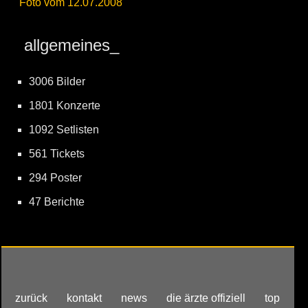
Foto vom 12.07.2008
allgemeines_
3006 Bilder
1801 Konzerte
1092 Setlisten
561 Tickets
294 Poster
47 Berichte
zurück
kontakt
news
die ärzte offiziell
top