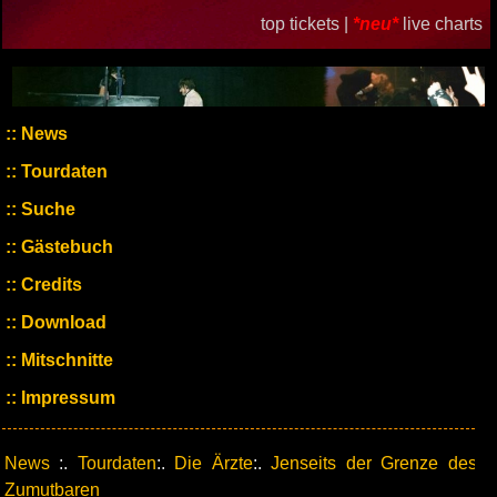
top tickets |
*neu*
live charts
News
Tourdaten
Suche
Gästebuch
Credits
Download
Mitschnitte
Impressum
News
:.
Tourdaten
:.
Die Ärzte
:.
Jenseits der Grenze des
Zumutbaren