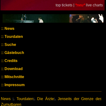
top tickets |
*neu*
live charts
News
Tourdaten
Suche
Gästebuch
Credits
Download
Mitschnitte
Impressum
News
:.
Tourdaten
:.
Die Ärzte
:.
Jenseits der Grenze des
Zumutbaren