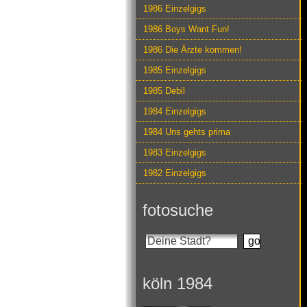
1986 Einzelgigs
1986 Boys Want Fun!
1986 Die Ärzte kommen!
1985 Einzelgigs
1985 Debil
1984 Einzelgigs
1984 Uns gehts prima
1983 Einzelgigs
1982 Einzelgigs
fotosuche
köln 1984