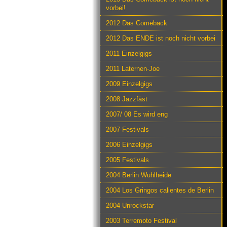
vorbei!
2012 Das Comeback
2012 Das ENDE ist noch nicht vorbei
2011 Einzelgigs
2011 Laternen-Joe
2009 Einzelgigs
2008 Jazzfäst
2007/ 08 Es wird eng
2007 Festivals
2006 Einzelgigs
2005 Festivals
2004 Berlin Wuhlheide
2004 Los Gringos calientes de Berlin
2004 Unrockstar
2003 Terremoto Festival