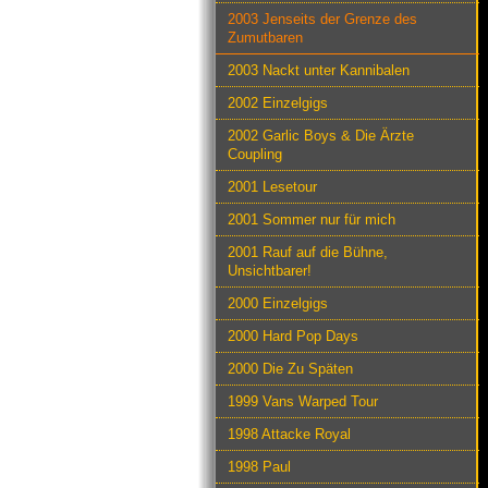
2003 Jenseits der Grenze des
Zumutbaren
2003 Nackt unter Kannibalen
2002 Einzelgigs
2002 Garlic Boys & Die Ärzte
Coupling
2001 Lesetour
2001 Sommer nur für mich
2001 Rauf auf die Bühne,
Unsichtbarer!
2000 Einzelgigs
2000 Hard Pop Days
2000 Die Zu Späten
1999 Vans Warped Tour
1998 Attacke Royal
1998 Paul