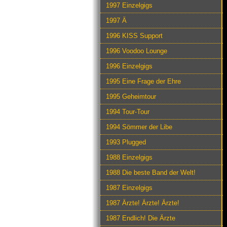
1997 Einzelgigs
1997 Ä
1996 KISS Support
1996 Voodoo Lounge
1996 Einzelgigs
1995 Eine Frage der Ehre
1995 Geheimtour
1994 Tour-Tour
1994 Sömmer der Libe
1993 Plugged
1988 Einzelgigs
1988 Die beste Band der Welt!
1987 Einzelgigs
1987 Ärzte! Ärzte! Ärzte!
1987 Endlich! Die Ärzte