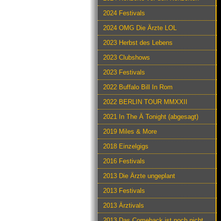
2024 Festivals
2024 OMG Die Ärzte LOL
2023 Herbst des Lebens
2023 Clubshows
2023 Festivals
2022 Buffalo Bill In Rom
2022 BERLIN TOUR MMXXII
2021 In The Ä Tonight (abgesagt)
2019 Miles & More
2018 Einzelgigs
2016 Festivals
2013 Die Ärzte ungeplant
2013 Festivals
2013 Ärztivals
2013 Das Comeback ist noch nicht