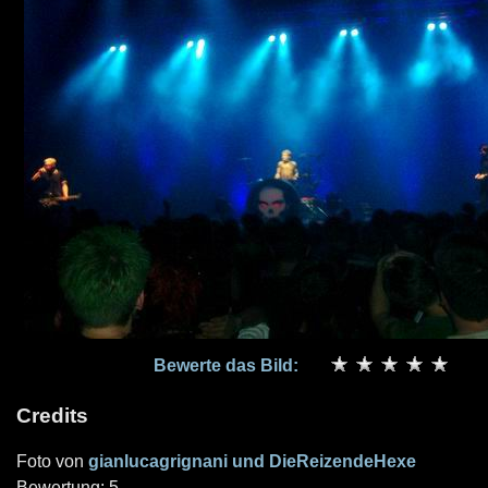
Bewerte das Bild:
Credits
Foto von
gianlucagrignani und DieReizendeHexe
Bewertung: 5