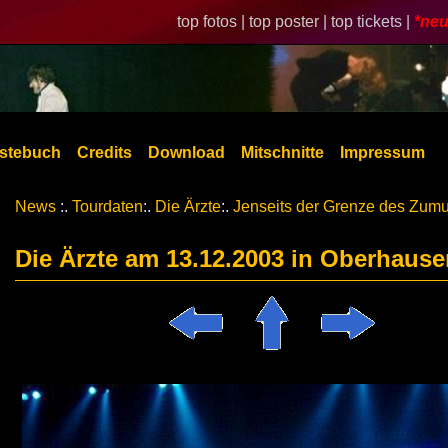
top fotos |
top poster |
top tickets |
*neu
stebuch
Credits
Download
Mitschnitte
Impressum
News
:.
Tourdaten
:.
Die Ärzte
:.
Jenseits der Grenze des Zum
Die Ärzte am 13.12.2003 in Oberhause