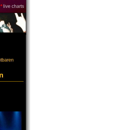
*
live charts
utbaren
n