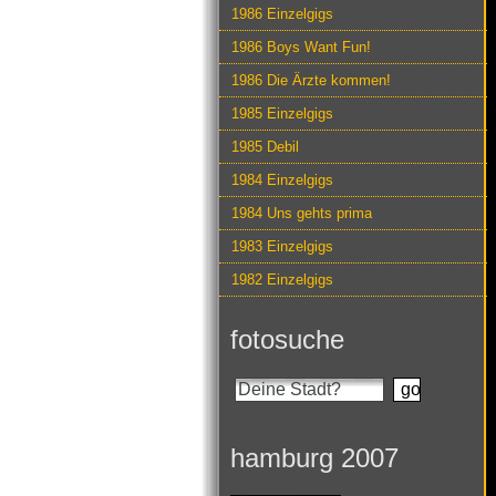
1986 Einzelgigs
1986 Boys Want Fun!
1986 Die Ärzte kommen!
1985 Einzelgigs
1985 Debil
1984 Einzelgigs
1984 Uns gehts prima
1983 Einzelgigs
1982 Einzelgigs
fotosuche
hamburg 2007