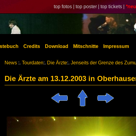
top fotos |
top poster |
top tickets |
*neu
stebuch
Credits
Download
Mitschnitte
Impressum
News
:.
Tourdaten
:.
Die Ärzte
:.
Jenseits der Grenze des Zum
Die Ärzte am 13.12.2003 in Oberhause