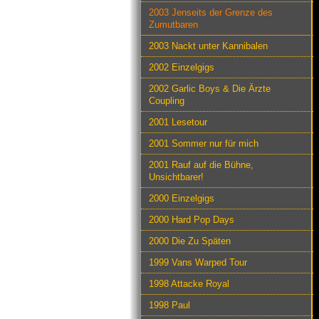
2003 Jenseits der Grenze des
Zumutbaren
2003 Nackt unter Kannibalen
2002 Einzelgigs
2002 Garlic Boys & Die Ärzte
Coupling
2001 Lesetour
2001 Sommer nur für mich
2001 Rauf auf die Bühne,
Unsichtbarer!
2000 Einzelgigs
2000 Hard Pop Days
2000 Die Zu Späten
1999 Vans Warped Tour
1998 Attacke Royal
1998 Paul