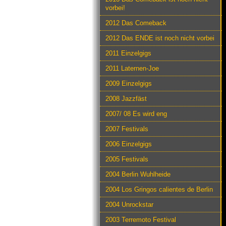
vorbei!
2012 Das Comeback
2012 Das ENDE ist noch nicht vorbei
2011 Einzelgigs
2011 Laternen-Joe
2009 Einzelgigs
2008 Jazzfäst
2007/ 08 Es wird eng
2007 Festivals
2006 Einzelgigs
2005 Festivals
2004 Berlin Wuhlheide
2004 Los Gringos calientes de Berlin
2004 Unrockstar
2003 Terremoto Festival