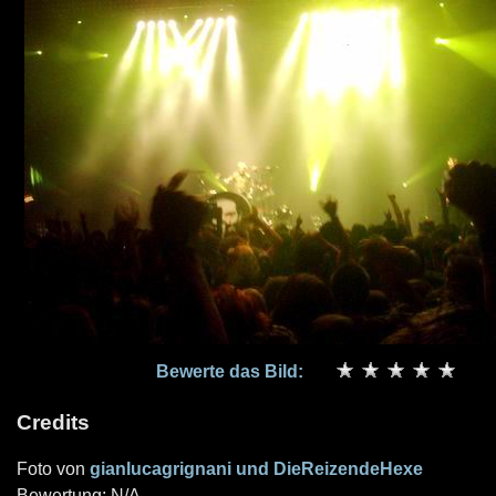
Bewerte das Bild:
Credits
Foto von
gianlucagrignani und DieReizendeHexe
Bewertung: N/A