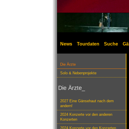
News
Tourdaten
Suche
Gä
Die Ärzte
Solo & Nebenprojekte
Die Ärzte_
2027 Eine Gänsehaut nach dem
andern!
2024 Konzerte vor den anderen
Konzerten
2024 Konzerte vor den Konzerten