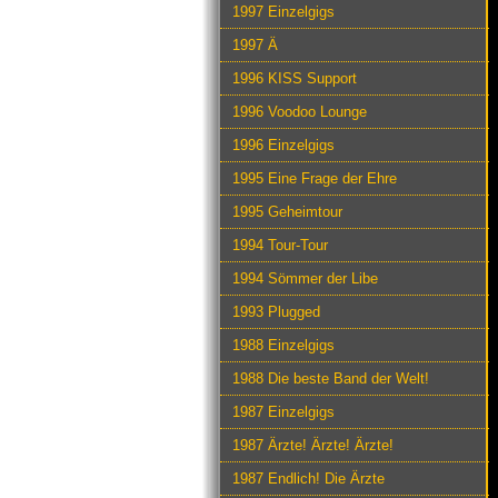
1997 Einzelgigs
1997 Ä
1996 KISS Support
1996 Voodoo Lounge
1996 Einzelgigs
1995 Eine Frage der Ehre
1995 Geheimtour
1994 Tour-Tour
1994 Sömmer der Libe
1993 Plugged
1988 Einzelgigs
1988 Die beste Band der Welt!
1987 Einzelgigs
1987 Ärzte! Ärzte! Ärzte!
1987 Endlich! Die Ärzte