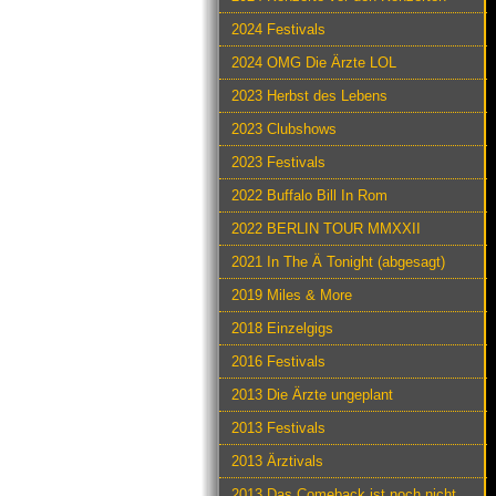
2024 Festivals
2024 OMG Die Ärzte LOL
2023 Herbst des Lebens
2023 Clubshows
2023 Festivals
2022 Buffalo Bill In Rom
2022 BERLIN TOUR MMXXII
2021 In The Ä Tonight (abgesagt)
2019 Miles & More
2018 Einzelgigs
2016 Festivals
2013 Die Ärzte ungeplant
2013 Festivals
2013 Ärztivals
2013 Das Comeback ist noch nicht