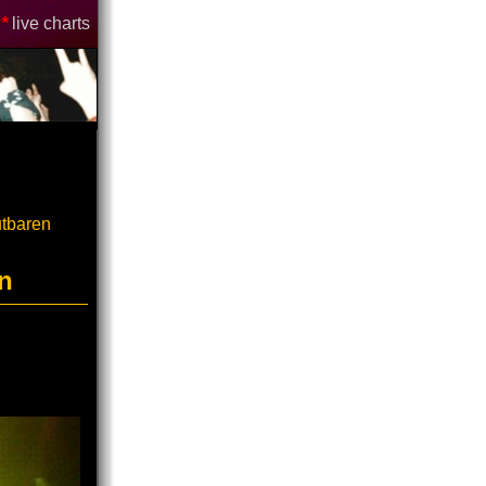
*
live charts
utbaren
n