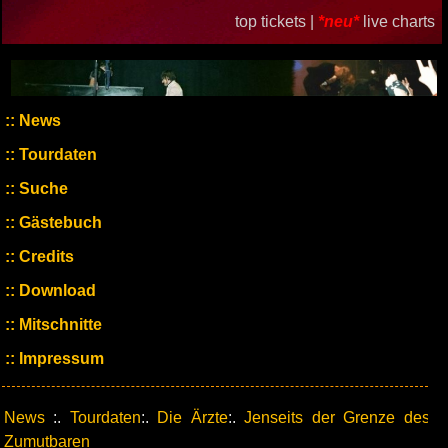
top tickets |
*neu*
live charts
News
Tourdaten
Suche
Gästebuch
Credits
Download
Mitschnitte
Impressum
News
:.
Tourdaten
:.
Die Ärzte
:.
Jenseits der Grenze des
Zumutbaren