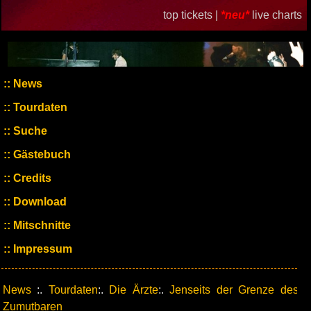
top tickets |
*neu*
live charts
News
Tourdaten
Suche
Gästebuch
Credits
Download
Mitschnitte
Impressum
News
:.
Tourdaten
:.
Die Ärzte
:.
Jenseits der Grenze des
Zumutbaren