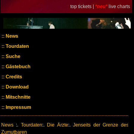
top tickets |
*neu*
live charts
News
Tourdaten
Suche
Gästebuch
Credits
Download
Mitschnitte
Impressum
News
:.
Tourdaten
:.
Die Ärzte
:.
Jenseits der Grenze des
Zumutbaren