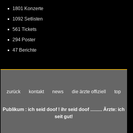
1801 Konzerte
1092 Setlisten
561 Tickets
294 Poster
47 Berichte
zurück
kontakt
news
die ärzte offiziell
top
Publikum : ich seid doof ! ihr seid doof .......... Ärzte: ich
seit gut!