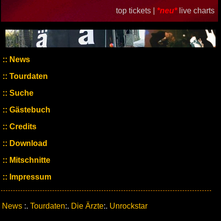
top tickets |
*neu*
live charts
News
Tourdaten
Suche
Gästebuch
Credits
Download
Mitschnitte
Impressum
News
:.
Tourdaten
:.
Die Ärzte
:.
Unrockstar