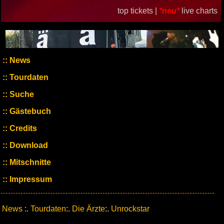
top tickets |
*neu*
live charts
News
Tourdaten
Suche
Gästebuch
Credits
Download
Mitschnitte
Impressum
News
:.
Tourdaten
:.
Die Ärzte
:.
Unrockstar