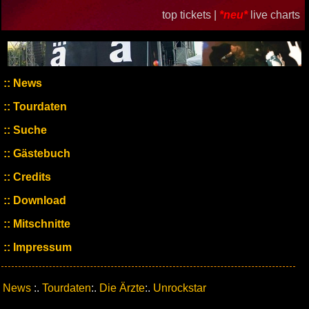
top tickets |
*neu*
live charts
News
Tourdaten
Suche
Gästebuch
Credits
Download
Mitschnitte
Impressum
News
:.
Tourdaten
:.
Die Ärzte
:.
Unrockstar