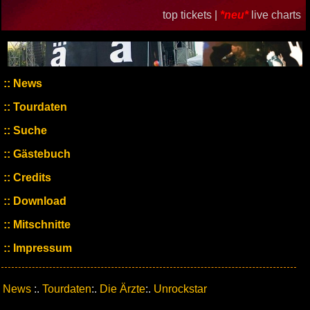
top tickets |
*neu*
live charts
News
Tourdaten
Suche
Gästebuch
Credits
Download
Mitschnitte
Impressum
News
:.
Tourdaten
:.
Die Ärzte
:.
Unrockstar