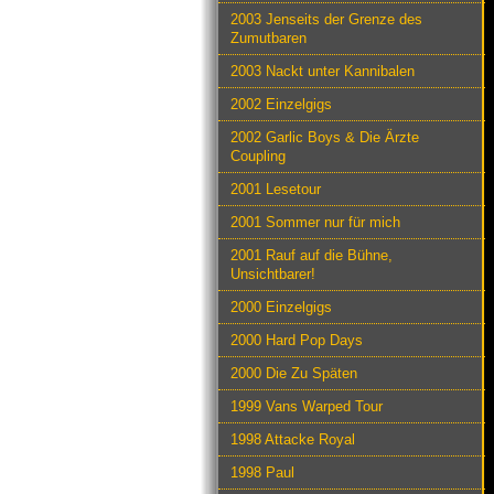
2003 Jenseits der Grenze des
Zumutbaren
2003 Nackt unter Kannibalen
2002 Einzelgigs
2002 Garlic Boys & Die Ärzte
Coupling
2001 Lesetour
2001 Sommer nur für mich
2001 Rauf auf die Bühne,
Unsichtbarer!
2000 Einzelgigs
2000 Hard Pop Days
2000 Die Zu Späten
1999 Vans Warped Tour
1998 Attacke Royal
1998 Paul