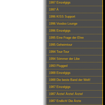
1997 Einzelgigs
1997 Ä
1996 KISS Support
1996 Voodoo Lounge
1996 Einzelgigs
1995 Eine Frage der Ehre
1995 Geheimtour
1994 Tour-Tour
1994 Sömmer der Libe
1993 Plugged
1988 Einzelgigs
1988 Die beste Band der Welt!
1987 Einzelgigs
1987 Ärzte! Ärzte! Ärzte!
1987 Endlich! Die Ärzte