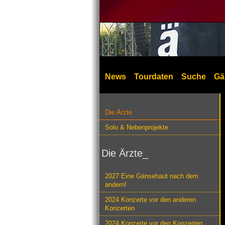
News
Tourdaten
Suche
Gä
Die Ärzte
Solo & Nebenprojekte
Die Ärzte_
2027 Eine Gänsehaut nach dem
andern!
2024 Konzerte vor den anderen
Konzerten
2024 Konzerte vor den Konzerten