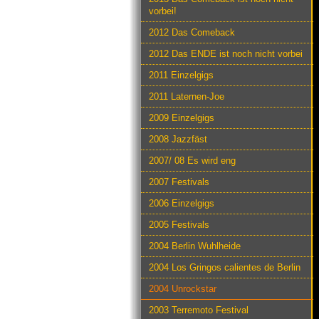
vorbei!
2012 Das Comeback
2012 Das ENDE ist noch nicht vorbei
2011 Einzelgigs
2011 Laternen-Joe
2009 Einzelgigs
2008 Jazzfäst
2007/ 08 Es wird eng
2007 Festivals
2006 Einzelgigs
2005 Festivals
2004 Berlin Wuhlheide
2004 Los Gringos calientes de Berlin
2004 Unrockstar
2003 Terremoto Festival