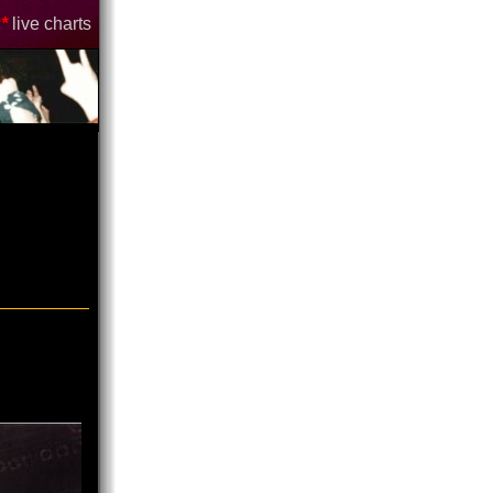
*
live charts