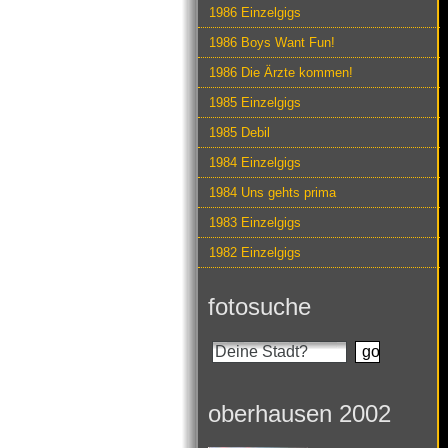
1986 Einzelgigs
1986 Boys Want Fun!
1986 Die Ärzte kommen!
1985 Einzelgigs
1985 Debil
1984 Einzelgigs
1984 Uns gehts prima
1983 Einzelgigs
1982 Einzelgigs
fotosuche
oberhausen 2002