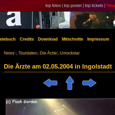
top fotos |
top poster |
top tickets |
*neu
stebuch
Credits
Download
Mitschnitte
Impressum
News
:.
Tourdaten
:.
Die Ärzte
:.
Unrockstar
Die Ärzte am 02.05.2004 in Ingolstadt