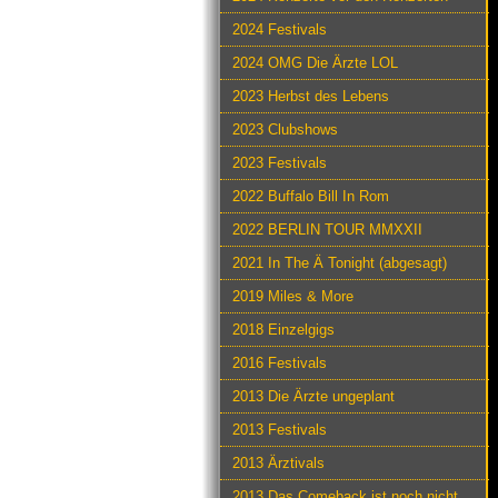
2024 Festivals
2024 OMG Die Ärzte LOL
2023 Herbst des Lebens
2023 Clubshows
2023 Festivals
2022 Buffalo Bill In Rom
2022 BERLIN TOUR MMXXII
2021 In The Ä Tonight (abgesagt)
2019 Miles & More
2018 Einzelgigs
2016 Festivals
2013 Die Ärzte ungeplant
2013 Festivals
2013 Ärztivals
2013 Das Comeback ist noch nicht