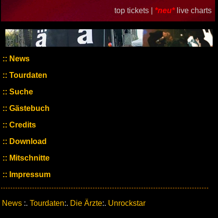
top tickets |
*neu*
live charts
News
Tourdaten
Suche
Gästebuch
Credits
Download
Mitschnitte
Impressum
News
:.
Tourdaten
:.
Die Ärzte
:.
Unrockstar