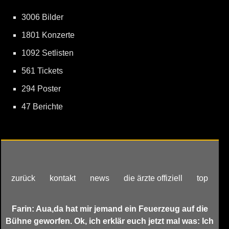
3006 Bilder
1801 Konzerte
1092 Setlisten
561 Tickets
294 Poster
47 Berichte
zurück
kontakt
news
die ärzte offiziell
top
Farin: Aua,da hat mir jemand ein Feuerzeug auf die
Bühne geworfen. Ok, ich erklär euch jetzt mal was: Ich