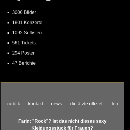
3006 Bilder
1801 Konzerte
1092 Setlisten
561 Tickets
294 Poster
47 Berichte
zurück
kontakt
news
die ärzte offiziell
top
Farin: "Rock"? Ist das nicht dieses sexy
Kleidungsstück für Frauen?