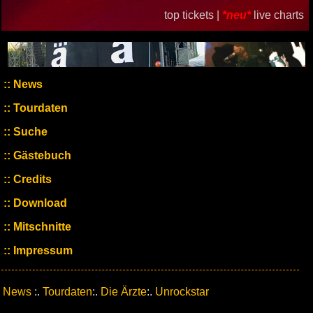
top tickets |
*neu*
live charts
News
Tourdaten
Suche
Gästebuch
Credits
Download
Mitschnitte
Impressum
News
:.
Tourdaten
:.
Die Ärzte
:.
Unrockstar