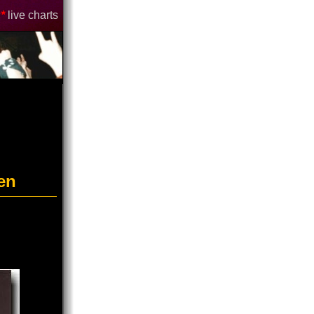
*
live charts
en