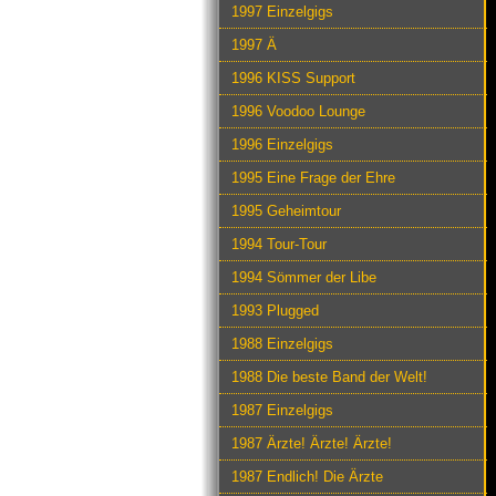
1997 Einzelgigs
1997 Ä
1996 KISS Support
1996 Voodoo Lounge
1996 Einzelgigs
1995 Eine Frage der Ehre
1995 Geheimtour
1994 Tour-Tour
1994 Sömmer der Libe
1993 Plugged
1988 Einzelgigs
1988 Die beste Band der Welt!
1987 Einzelgigs
1987 Ärzte! Ärzte! Ärzte!
1987 Endlich! Die Ärzte