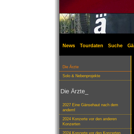
News
Tourdaten
Suche
Gä
Die Ärzte
Solo & Nebenprojekte
Die Ärzte_
2027 Eine Gänsehaut nach dem
andern!
2024 Konzerte vor den anderen
Konzerten
2024 Konzerte vor den Konzerten