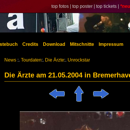
top fotos |
top poster |
top tickets |
*neu
stebuch
Credits
Download
Mitschnitte
Impressum
News
:.
Tourdaten
:.
Die Ärzte
:.
Unrockstar
Die Ärzte am 21.05.2004 in Bremerhav