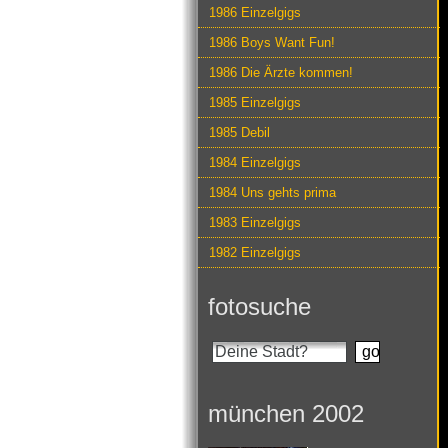
1986 Einzelgigs
1986 Boys Want Fun!
1986 Die Ärzte kommen!
1985 Einzelgigs
1985 Debil
1984 Einzelgigs
1984 Uns gehts prima
1983 Einzelgigs
1982 Einzelgigs
fotosuche
münchen 2002