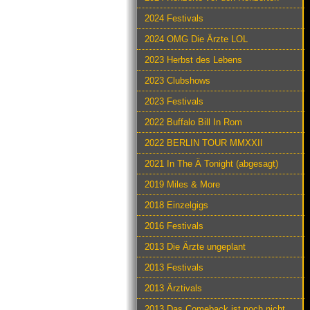
2024 Festivals
2024 OMG Die Ärzte LOL
2023 Herbst des Lebens
2023 Clubshows
2023 Festivals
2022 Buffalo Bill In Rom
2022 BERLIN TOUR MMXXII
2021 In The Ä Tonight (abgesagt)
2019 Miles & More
2018 Einzelgigs
2016 Festivals
2013 Die Ärzte ungeplant
2013 Festivals
2013 Ärztivals
2013 Das Comeback ist noch nicht