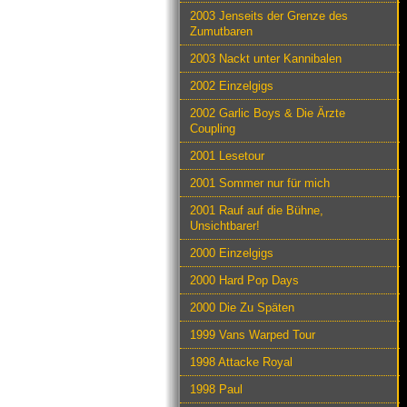
2003 Jenseits der Grenze des
Zumutbaren
2003 Nackt unter Kannibalen
2002 Einzelgigs
2002 Garlic Boys & Die Ärzte
Coupling
2001 Lesetour
2001 Sommer nur für mich
2001 Rauf auf die Bühne,
Unsichtbarer!
2000 Einzelgigs
2000 Hard Pop Days
2000 Die Zu Späten
1999 Vans Warped Tour
1998 Attacke Royal
1998 Paul