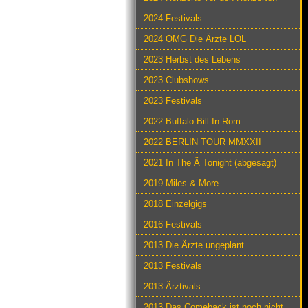
2024 Festivals
2024 OMG Die Ärzte LOL
2023 Herbst des Lebens
2023 Clubshows
2023 Festivals
2022 Buffalo Bill In Rom
2022 BERLIN TOUR MMXXII
2021 In The Ä Tonight (abgesagt)
2019 Miles & More
2018 Einzelgigs
2016 Festivals
2013 Die Ärzte ungeplant
2013 Festivals
2013 Ärztivals
2013 Das Comeback ist noch nicht