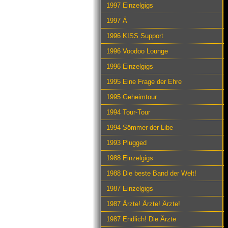
1997 Einzelgigs
1997 Ä
1996 KISS Support
1996 Voodoo Lounge
1996 Einzelgigs
1995 Eine Frage der Ehre
1995 Geheimtour
1994 Tour-Tour
1994 Sömmer der Libe
1993 Plugged
1988 Einzelgigs
1988 Die beste Band der Welt!
1987 Einzelgigs
1987 Ärzte! Ärzte! Ärzte!
1987 Endlich! Die Ärzte