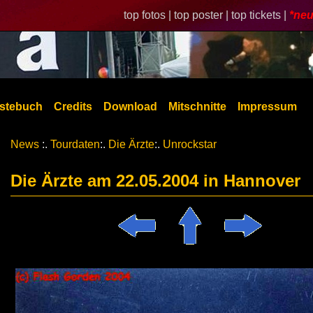
top fotos |
top poster |
top tickets |
*neu
stebuch
Credits
Download
Mitschnitte
Impressum
News
:.
Tourdaten
:.
Die Ärzte
:.
Unrockstar
Die Ärzte am 22.05.2004 in Hannover