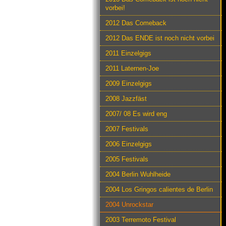
vorbei!
2012 Das Comeback
2012 Das ENDE ist noch nicht vorbei
2011 Einzelgigs
2011 Laternen-Joe
2009 Einzelgigs
2008 Jazzfäst
2007/ 08 Es wird eng
2007 Festivals
2006 Einzelgigs
2005 Festivals
2004 Berlin Wuhlheide
2004 Los Gringos calientes de Berlin
2004 Unrockstar
2003 Terremoto Festival