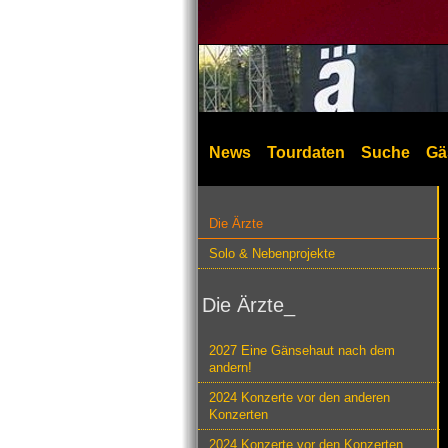
News
Tourdaten
Suche
Gä
Die Ärzte
Solo & Nebenprojekte
Die Ärzte_
2027 Eine Gänsehaut nach dem
andern!
2024 Konzerte vor den anderen
Konzerten
2024 Konzerte vor den Konzerten