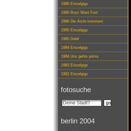
1986 Einzelgigs
1986 Boys Want Fun!
1986 Die Ärzte kommen!
1985 Einzelgigs
1985 Debil
1984 Einzelgigs
1984 Uns gehts prima
1983 Einzelgigs
1982 Einzelgigs
fotosuche
berlin 2004