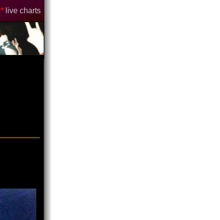
*
live charts