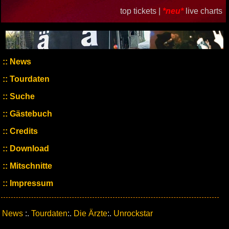
top tickets |
*neu*
live charts
News
Tourdaten
Suche
Gästebuch
Credits
Download
Mitschnitte
Impressum
News
:.
Tourdaten
:.
Die Ärzte
:.
Unrockstar