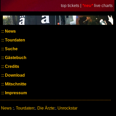
top tickets |
*neu*
live charts
News
Tourdaten
Suche
Gästebuch
Credits
Download
Mitschnitte
Impressum
News
:.
Tourdaten
:.
Die Ärzte
:.
Unrockstar