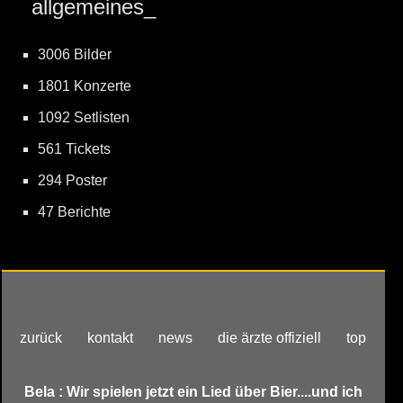
allgemeines_
3006 Bilder
1801 Konzerte
1092 Setlisten
561 Tickets
294 Poster
47 Berichte
zurück
kontakt
news
die ärzte offiziell
top
Bela : Wir spielen jetzt ein Lied über Bier....und ich