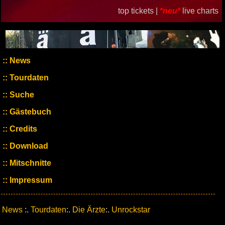
top tickets |
*neu*
live charts
News
Tourdaten
Suche
Gästebuch
Credits
Download
Mitschnitte
Impressum
News
:.
Tourdaten
:.
Die Ärzte
:.
Unrockstar