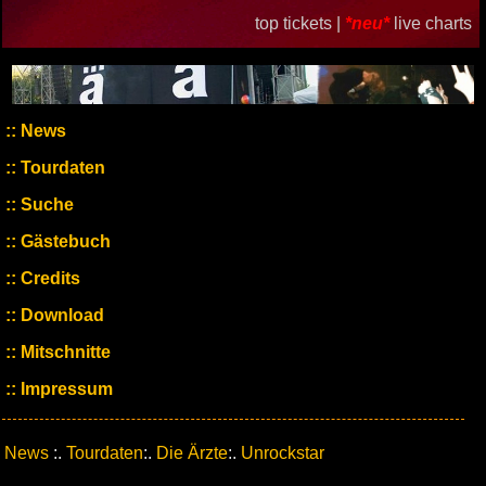
top tickets |
*neu*
live charts
News
Tourdaten
Suche
Gästebuch
Credits
Download
Mitschnitte
Impressum
News
:.
Tourdaten
:.
Die Ärzte
:.
Unrockstar