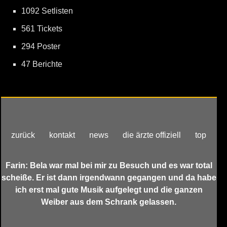
1092 Setlisten
561 Tickets
294 Poster
47 Berichte
zurück
kontakt
news
die ärzte offiziell
top
Farin: Bela war mal bei mir zu Besuch und es war total
scheiße. Er ist dann irgendwann gegangen und da habe
ich erst mal gute Musik aufgelegt und die ganzen
Weiber aus dem Schrank gelassen.