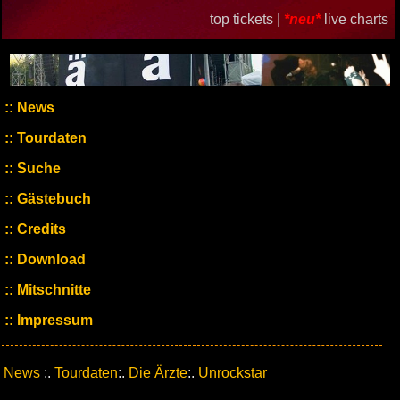
top tickets |
*neu*
live charts
News
Tourdaten
Suche
Gästebuch
Credits
Download
Mitschnitte
Impressum
News
:.
Tourdaten
:.
Die Ärzte
:.
Unrockstar