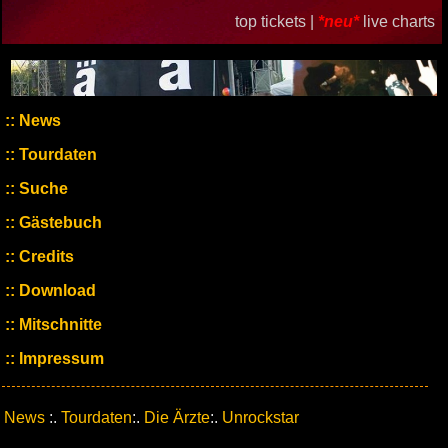
top tickets |
*neu*
live charts
News
Tourdaten
Suche
Gästebuch
Credits
Download
Mitschnitte
Impressum
News
:.
Tourdaten
:.
Die Ärzte
:.
Unrockstar