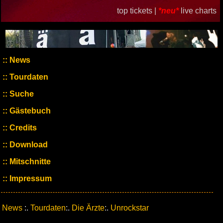
top tickets |
*neu*
live charts
News
Tourdaten
Suche
Gästebuch
Credits
Download
Mitschnitte
Impressum
News
:.
Tourdaten
:.
Die Ärzte
:.
Unrockstar