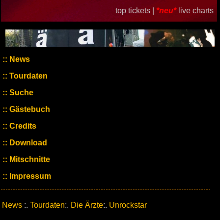
top tickets |
*neu*
live charts
News
Tourdaten
Suche
Gästebuch
Credits
Download
Mitschnitte
Impressum
News
:.
Tourdaten
:.
Die Ärzte
:.
Unrockstar