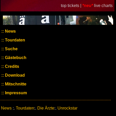
top tickets |
*neu*
live charts
News
Tourdaten
Suche
Gästebuch
Credits
Download
Mitschnitte
Impressum
News
:.
Tourdaten
:.
Die Ärzte
:.
Unrockstar