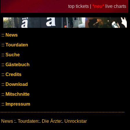
top tickets |
*neu*
live charts
News
Tourdaten
Suche
Gästebuch
Credits
Download
Mitschnitte
Impressum
News
:.
Tourdaten
:.
Die Ärzte
:.
Unrockstar