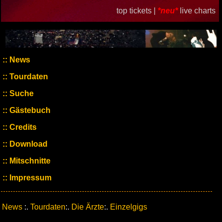
top tickets |
*neu*
live charts
News
Tourdaten
Suche
Gästebuch
Credits
Download
Mitschnitte
Impressum
News
:.
Tourdaten
:.
Die Ärzte
:.
Einzelgigs