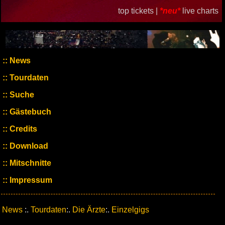
top tickets |
*neu*
live charts
News
Tourdaten
Suche
Gästebuch
Credits
Download
Mitschnitte
Impressum
News
:.
Tourdaten
:.
Die Ärzte
:.
Einzelgigs