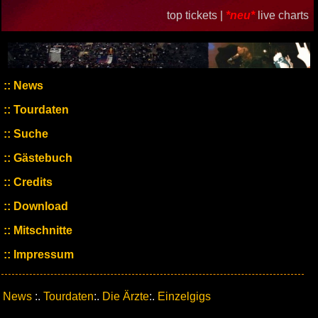
top tickets |
*neu*
live charts
News
Tourdaten
Suche
Gästebuch
Credits
Download
Mitschnitte
Impressum
News
:.
Tourdaten
:.
Die Ärzte
:.
Einzelgigs