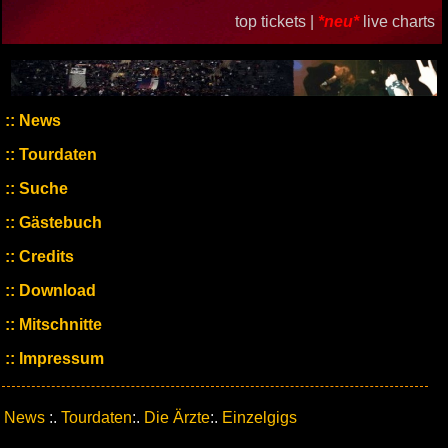
top tickets |
*neu*
live charts
News
Tourdaten
Suche
Gästebuch
Credits
Download
Mitschnitte
Impressum
News
:.
Tourdaten
:.
Die Ärzte
:.
Einzelgigs