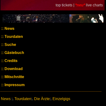
top tickets |
*neu*
live charts
News
Tourdaten
Suche
Gästebuch
Credits
Download
Mitschnitte
Impressum
News
:.
Tourdaten
:.
Die Ärzte
:.
Einzelgigs