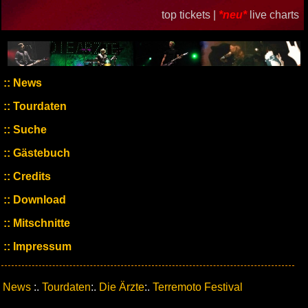
top tickets |
*neu*
live charts
News
Tourdaten
Suche
Gästebuch
Credits
Download
Mitschnitte
Impressum
News
:.
Tourdaten
:.
Die Ärzte
:.
Terremoto Festival