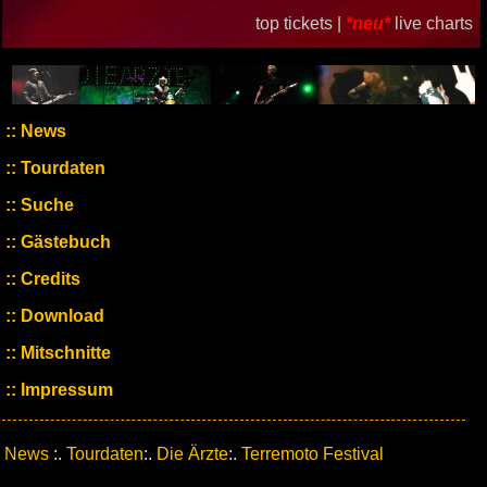
top tickets |
*neu*
live charts
News
Tourdaten
Suche
Gästebuch
Credits
Download
Mitschnitte
Impressum
News
:.
Tourdaten
:.
Die Ärzte
:.
Terremoto Festival