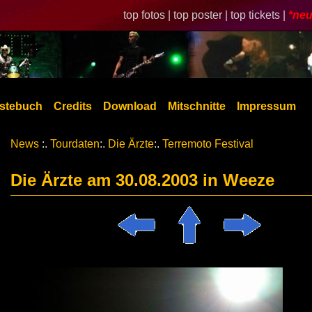
top fotos |
top poster |
top tickets |
*neu
stebuch
Credits
Download
Mitschnitte
Impressum
News
:.
Tourdaten
:.
Die Ärzte
:.
Terremoto Festival
Die Ärzte am 30.08.2003 in Weeze