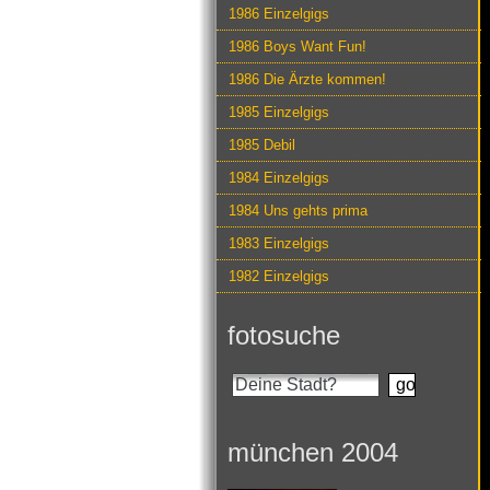
1986 Einzelgigs
1986 Boys Want Fun!
1986 Die Ärzte kommen!
1985 Einzelgigs
1985 Debil
1984 Einzelgigs
1984 Uns gehts prima
1983 Einzelgigs
1982 Einzelgigs
fotosuche
münchen 2004