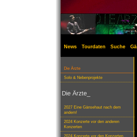
News
Tourdaten
Suche
Gä
Die Ärzte
Solo & Nebenprojekte
Die Ärzte_
2027 Eine Gänsehaut nach dem
andern!
2024 Konzerte vor den anderen
Konzerten
2024 Konzerte vor den Konzerten