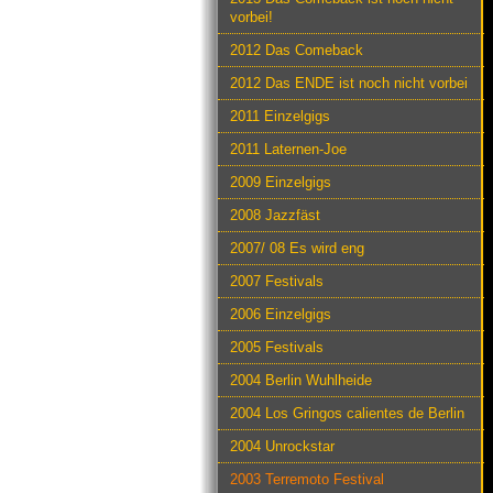
vorbei!
2012 Das Comeback
2012 Das ENDE ist noch nicht vorbei
2011 Einzelgigs
2011 Laternen-Joe
2009 Einzelgigs
2008 Jazzfäst
2007/ 08 Es wird eng
2007 Festivals
2006 Einzelgigs
2005 Festivals
2004 Berlin Wuhlheide
2004 Los Gringos calientes de Berlin
2004 Unrockstar
2003 Terremoto Festival