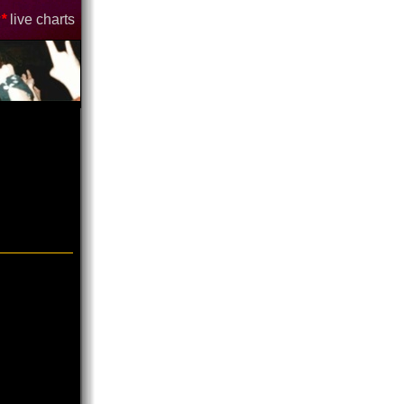
*
live charts