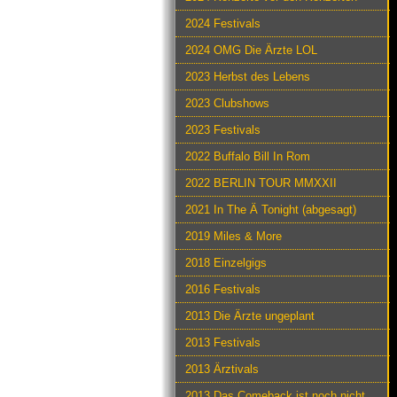
2024 Festivals
2024 OMG Die Ärzte LOL
2023 Herbst des Lebens
2023 Clubshows
2023 Festivals
2022 Buffalo Bill In Rom
2022 BERLIN TOUR MMXXII
2021 In The Ä Tonight (abgesagt)
2019 Miles & More
2018 Einzelgigs
2016 Festivals
2013 Die Ärzte ungeplant
2013 Festivals
2013 Ärztivals
2013 Das Comeback ist noch nicht