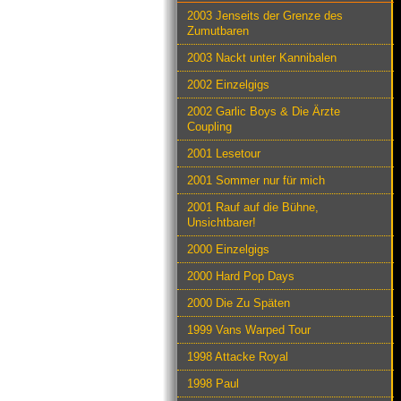
2003 Jenseits der Grenze des
Zumutbaren
2003 Nackt unter Kannibalen
2002 Einzelgigs
2002 Garlic Boys & Die Ärzte
Coupling
2001 Lesetour
2001 Sommer nur für mich
2001 Rauf auf die Bühne,
Unsichtbarer!
2000 Einzelgigs
2000 Hard Pop Days
2000 Die Zu Späten
1999 Vans Warped Tour
1998 Attacke Royal
1998 Paul