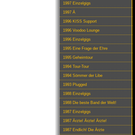
1997 Einzelgigs
1997 Ä
1996 KISS Support
1996 Voodoo Lounge
1996 Einzelgigs
1995 Eine Frage der Ehre
1995 Geheimtour
1994 Tour-Tour
1994 Sömmer der Libe
1993 Plugged
1988 Einzelgigs
1988 Die beste Band der Welt!
1987 Einzelgigs
1987 Ärzte! Ärzte! Ärzte!
1987 Endlich! Die Ärzte