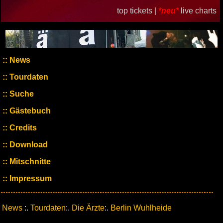
top tickets |
*neu*
live charts
News
Tourdaten
Suche
Gästebuch
Credits
Download
Mitschnitte
Impressum
News
:.
Tourdaten
:.
Die Ärzte
:.
Berlin Wuhlheide