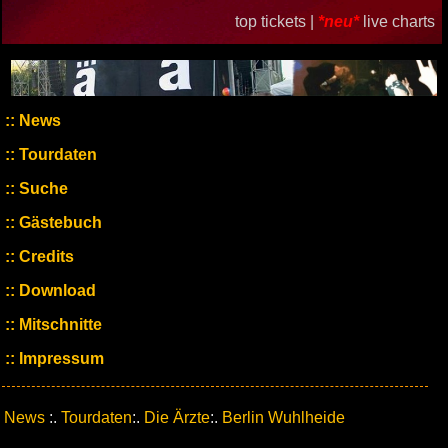
top tickets |
*neu*
live charts
News
Tourdaten
Suche
Gästebuch
Credits
Download
Mitschnitte
Impressum
News
:.
Tourdaten
:.
Die Ärzte
:.
Berlin Wuhlheide