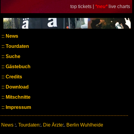
top tickets |
*neu*
live charts
News
Tourdaten
Suche
Gästebuch
Credits
Download
Mitschnitte
Impressum
News
:.
Tourdaten
:.
Die Ärzte
:.
Berlin Wuhlheide