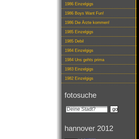
1986 Einzelgigs
1986 Boys Want Fun!
1986 Die Ärzte kommen!
1985 Einzelgigs
1985 Debil
1984 Einzelgigs
1984 Uns gehts prima
1983 Einzelgigs
1982 Einzelgigs
fotosuche
hannover 2012