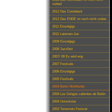
vorbei!
2012 Das Comeback
2012 Das ENDE ist noch nicht vorbei
2011 Einzelgigs
2011 Laternen-Joe
2009 Einzelgigs
2008 Jazzfäst
2007/ 08 Es wird eng
2007 Festivals
2006 Einzelgigs
2005 Festivals
2004 Berlin Wuhlheide
2004 Los Gringos calientes de Berlin
2004 Unrockstar
2003 Terremoto Festival