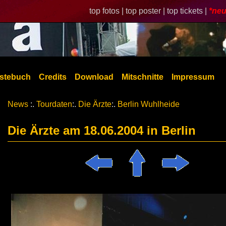
top fotos |
top poster |
top tickets |
*neu
stebuch
Credits
Download
Mitschnitte
Impressum
News
:.
Tourdaten
:.
Die Ärzte
:.
Berlin Wuhlheide
Die Ärzte am 18.06.2004 in Berlin