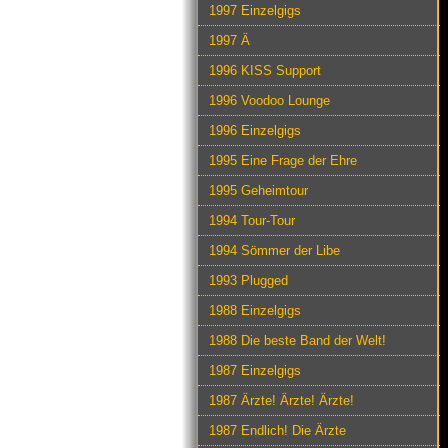
1997 Einzelgigs
1997 Ä
1996 KISS Support
1996 Voodoo Lounge
1996 Einzelgigs
1995 Eine Frage der Ehre
1995 Geheimtour
1994 Tour-Tour
1994 Sömmer der Libe
1993 Plugged
1988 Einzelgigs
1988 Die beste Band der Welt!
1987 Einzelgigs
1987 Ärzte! Ärzte! Ärzte!
1987 Endlich! Die Ärzte