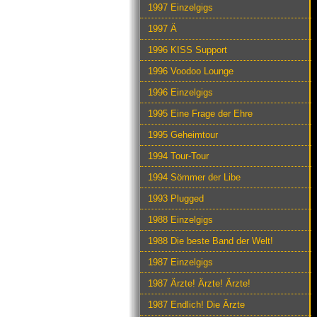
1997 Einzelgigs
1997 Ä
1996 KISS Support
1996 Voodoo Lounge
1996 Einzelgigs
1995 Eine Frage der Ehre
1995 Geheimtour
1994 Tour-Tour
1994 Sömmer der Libe
1993 Plugged
1988 Einzelgigs
1988 Die beste Band der Welt!
1987 Einzelgigs
1987 Ärzte! Ärzte! Ärzte!
1987 Endlich! Die Ärzte