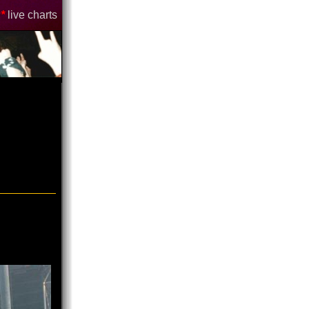
*
live charts