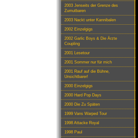
2003 Jenseits der Grenze des
Zumutbaren
2003 Nackt unter Kannibalen
2002 Einzelgigs
2002 Garlic Boys & Die Ärzte
Coupling
2001 Lesetour
2001 Sommer nur für mich
2001 Rauf auf die Bühne,
Unsichtbarer!
2000 Einzelgigs
2000 Hard Pop Days
2000 Die Zu Späten
1999 Vans Warped Tour
1998 Attacke Royal
1998 Paul