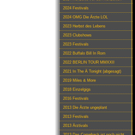
2024 Festivals
2024 OMG Die Ärzte LOL
2023 Herbst des Lebens
2023 Clubshows
2023 Festivals
2022 Buffalo Bill In Rom
2022 BERLIN TOUR MMXXII
2021 In The Ä Tonight (abgesagt)
2019 Miles & More
2018 Einzelgigs
2016 Festivals
2013 Die Ärzte ungeplant
2013 Festivals
2013 Ärztivals
2013 Das Comeback ist noch nicht