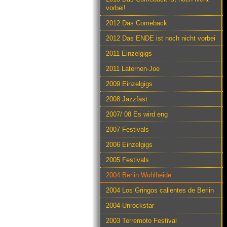
vorbei!
2012 Das Comeback
2012 Das ENDE ist noch nicht vorbei
2011 Einzelgigs
2011 Laternen-Joe
2009 Einzelgigs
2008 Jazzfäst
2007/ 08 Es wird eng
2007 Festivals
2006 Einzelgigs
2005 Festivals
2004 Berlin Wuhlheide
2004 Los Gringos calientes de Berlin
2004 Unrockstar
2003 Terremoto Festival