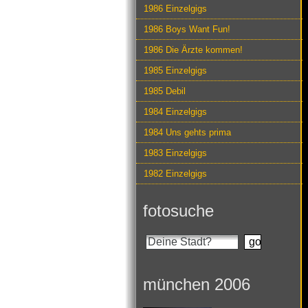
1986 Einzelgigs
1986 Boys Want Fun!
1986 Die Ärzte kommen!
1985 Einzelgigs
1985 Debil
1984 Einzelgigs
1984 Uns gehts prima
1983 Einzelgigs
1982 Einzelgigs
fotosuche
münchen 2006