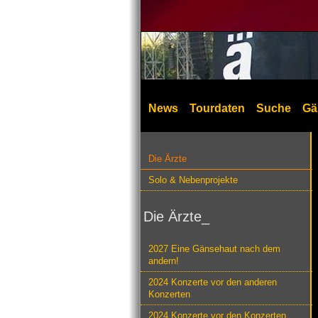
News
Tourdaten
Suche
Gä
Die Ärzte
Solo & Nebenprojekte
Die Ärzte_
2027 Eine Gänsehaut nach dem
andern!
2024 Konzerte vor den anderen
Konzerten
2024 Konzerte vor den Konzerten