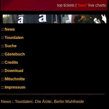
top tickets |
*neu*
live charts
News
Tourdaten
Suche
Gästebuch
Credits
Download
Mitschnitte
Impressum
News
:.
Tourdaten
:.
Die Ärzte
:.
Berlin Wuhlheide