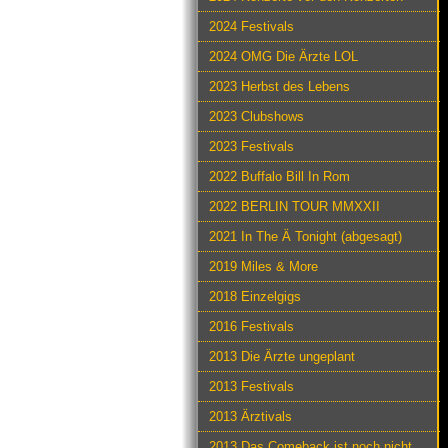
2024 Festivals
2024 OMG Die Ärzte LOL
2023 Herbst des Lebens
2023 Clubshows
2023 Festivals
2022 Buffalo Bill In Rom
2022 BERLIN TOUR MMXXII
2021 In The Ä Tonight (abgesagt)
2019 Miles & More
2018 Einzelgigs
2016 Festivals
2013 Die Ärzte ungeplant
2013 Festivals
2013 Ärztivals
2013 Das Comeback ist noch nicht