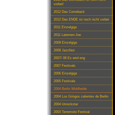
vorbei!
2012 Das Comeback
2012 Das ENDE ist noch nicht vorbei
2011 Einzelgigs
2011 Laternen-Joe
2009 Einzelgigs
2008 Jazzfäst
2007/ 08 Es wird eng
2007 Festivals
2006 Einzelgigs
2005 Festivals
2004 Berlin Wuhlheide
2004 Los Gringos calientes de Berlin
2004 Unrockstar
2003 Terremoto Festival