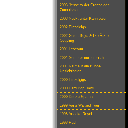
2003 Jenseits der Grenze des
Zumutbaren
2003 Nackt unter Kannibalen
2002 Einzelgigs
2002 Garlic Boys & Die Ärzte
Coupling
2001 Lesetour
2001 Sommer nur für mich
2001 Rauf auf die Bühne,
Unsichtbarer!
2000 Einzelgigs
2000 Hard Pop Days
2000 Die Zu Späten
1999 Vans Warped Tour
1998 Attacke Royal
1998 Paul