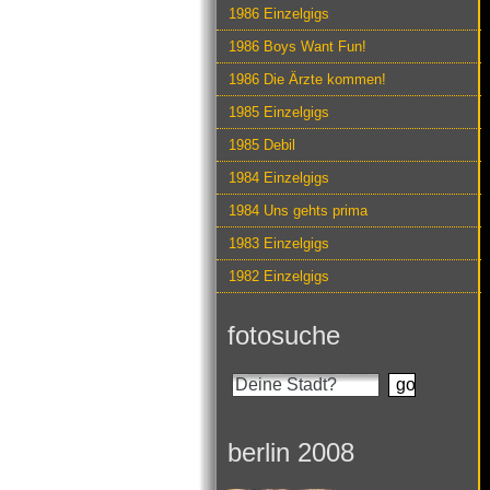
1986 Einzelgigs
1986 Boys Want Fun!
1986 Die Ärzte kommen!
1985 Einzelgigs
1985 Debil
1984 Einzelgigs
1984 Uns gehts prima
1983 Einzelgigs
1982 Einzelgigs
fotosuche
berlin 2008