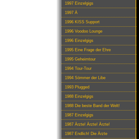
1997 Einzelgigs
1997 Ä
1996 KISS Support
1996 Voodoo Lounge
1996 Einzelgigs
1995 Eine Frage der Ehre
1995 Geheimtour
1994 Tour-Tour
1994 Sömmer der Libe
1993 Plugged
1988 Einzelgigs
1988 Die beste Band der Welt!
1987 Einzelgigs
1987 Ärzte! Ärzte! Ärzte!
1987 Endlich! Die Ärzte