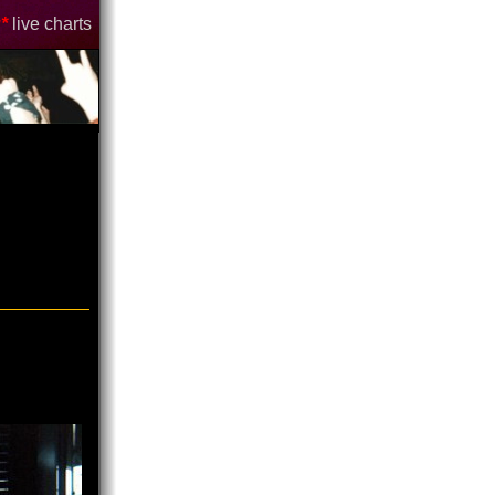
*
live charts